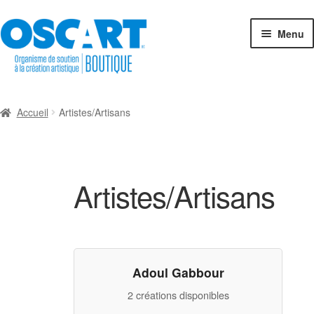
Aller
Aller
Menu
à
au
la
contenu
navigation
Espace-Boutique
Accueil
Artistes/Artisans
Catégories de créations
Créateurs en boutique
Artistes/Artisans
Cartes-cadeaux
Exposition collective
Adoul Gabbour
Connexion
2 créations disponibles