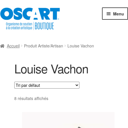
Aller
Aller
Menu
à
au
la
contenu
navigation
Espace-Boutique
Accueil
Produit Artiste/Artisan
Louise Vachon
Catégories de créations
Louise Vachon
Créateurs en boutique
Cartes-cadeaux
Exposition collective
8 résultats affichés
Connexion