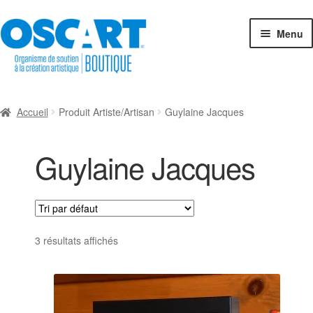
Aller
Aller
Menu
à
au
la
contenu
navigation
Espace-Boutique
Accueil
Produit Artiste/Artisan
Guylaine Jacques
Catégories de créations
Guylaine Jacques
Créateurs en boutique
Cartes-cadeaux
Exposition collective
3 résultats affichés
Connexion