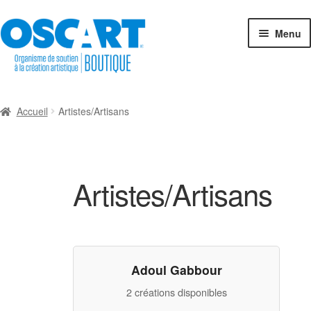
Aller
Aller
Menu
à
au
la
contenu
navigation
Espace-Boutique
Accueil
Artistes/Artisans
Catégories de créations
Créateurs en boutique
Artistes/Artisans
Cartes-cadeaux
Exposition collective
Adoul Gabbour
Connexion
2 créations disponibles